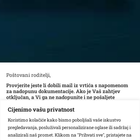
Poštovani roditelji,
Provjerite jeste li dobili mail iz vrtića s napomenom
za nadopunu dokumentacije. Ako je Vaš zahtjev
otključan, a Vi ga ne nadopunite i ne pošaljete
ponovno, ostat će otključan i nećemo ga moći
Cijenimo vašu privatnost
bodovati.
Dana 19.05.2023. bio je zadnji dan za prijavu djeteta za
Koristimo kolačiće kako bismo poboljšali vaše iskustvo
upis u DV Sisak Stari u natječaju za pedagošku
pregledavanja, posluživali personalizirane oglase ili sadržaj i
godinu 2023./2024. (svibanjski rok).
analizirali naš promet. Klikom na "Prihvati sve", pristajete na