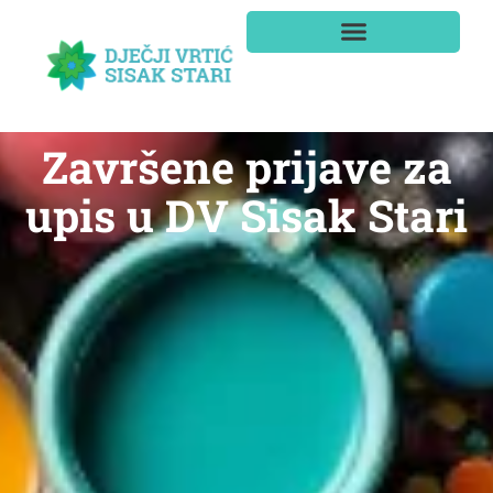
Završene prijave za
upis u DV Sisak Stari