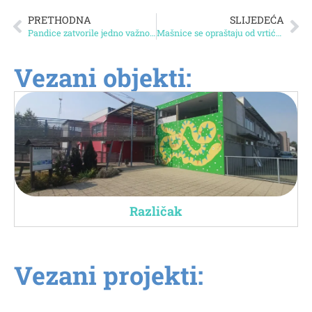
PRETHODNA
SLIJEDEĆA
Pandice zatvorile jedno važno poglavlje
Mašnice se opraštaju od vrtićkih dana
Vezani objekti:
Različak
Vezani projekti: