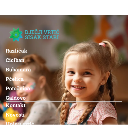
Različak
Ciciban
Bubamara
Pčelica
Potočnica
Galdovo
Kontakt
Novosti
Upis u vrtić