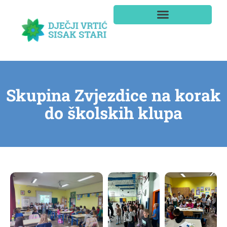
Skupina Zvjezdice na korak
do školskih klupa