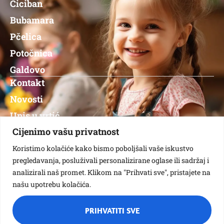
Ciciban
Bubamara
Pčelica
Potočnica
Galdovo
Kontakt
Novosti
Upis u vrtić
Jelovnik
Cijenimo vašu privatnost
Nabava
Koristimo kolačiće kako bismo poboljšali vaše iskustvo
pregledavanja, posluživali personalizirane oglase ili sadržaj i
Natječaji
analizirali naš promet. Klikom na "Prihvati sve", pristajete na
našu upotrebu kolačića.
Copyright © 2024 – DVSS – All rights reserved
PRIHVATITI SVE