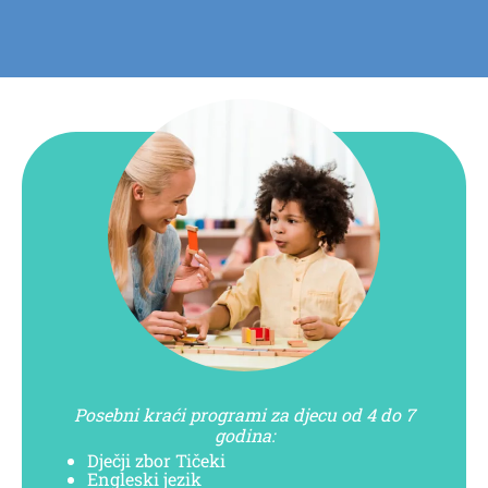
Posebni kraći programi za djecu od 4 do 7
godina:
Dječji zbor Tičeki
Engleski jezik