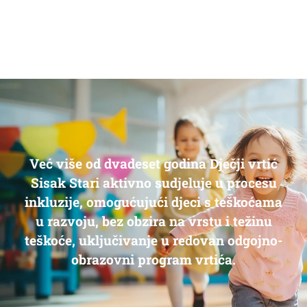
Već više od dvadeset godina Dječji vrtić
Sisak Stari aktivno sudjeluje u procesu
inkluzije, omogućujući djeci s teškoćama
u razvoju, bez obzira na vrstu i težinu
teškoće, uključivanje u redovan odgojno-
obrazovni program vrtića.