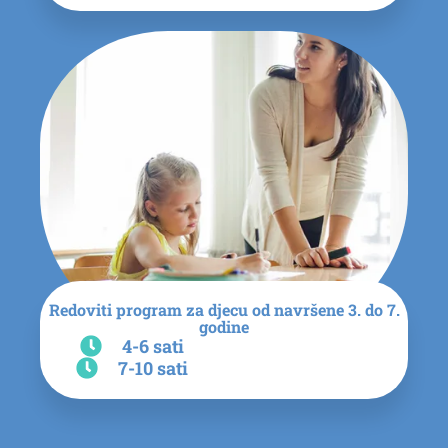
Redoviti program za djecu od navršene 3. do 7.
godine
4-6 sati
7-10 sati