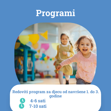
Programi
Redoviti program za djecu od navršene 1. do 3.
godine
4-6 sati
7-10 sati