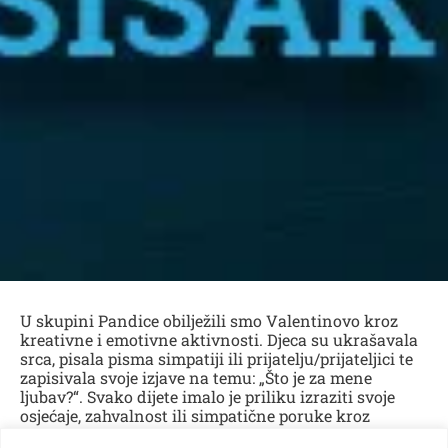
U skupini Pandice obilježili smo Valentinovo kroz
kreativne i emotivne aktivnosti. Djeca su ukrašavala
srca, pisala pisma simpatiji ili prijatelju/prijateljici te
zapisivala svoje izjave na temu: „Što je za mene
ljubav?“. Svako dijete imalo je priliku izraziti svoje
osjećaje, zahvalnost ili simpatične poruke kroz
nekoliko riječi i crteža. Sva pisma djeca su pažljivo