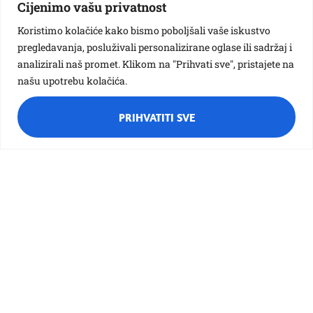
spremila u našu valentinovsku kutiju, a sljedeći
Cijenimo vašu privatnost
tjedan ćemo ih zajedno otvarati i čitati te tako još
jednom podsjetiti koliko su lijepe riječi važne i koliko
Koristimo kolačiće kako bismo poboljšali vaše iskustvo
mogu usrećiti druge.
pregledavanja, posluživali personalizirane oglase ili sadržaj i
analizirali naš promet. Klikom na "Prihvati sve", pristajete na
našu upotrebu kolačića.
PRIHVATITI SVE
Vezane galerije:
Valentinovo u Pandicama