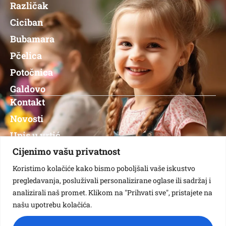
Različak
Ciciban
Bubamara
Pčelica
Potočnica
Galdovo
Kontakt
Novosti
Upis u vrtić
Jelovnik
Cijenimo vašu privatnost
Nabava
Koristimo kolačiće kako bismo poboljšali vaše iskustvo
pregledavanja, posluživali personalizirane oglase ili sadržaj i
Natječaji
analizirali naš promet. Klikom na "Prihvati sve", pristajete na
našu upotrebu kolačića.
Copyright © 2024 – DVSS – All rights reserved