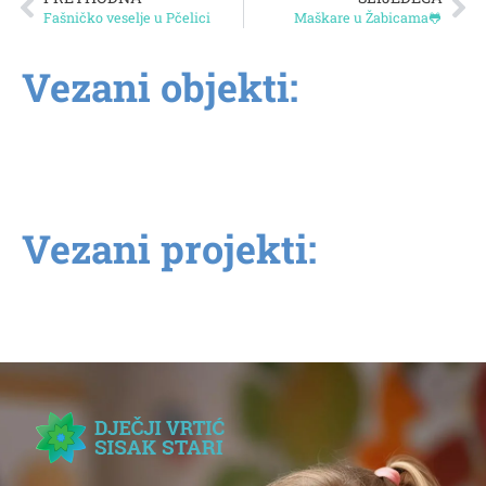
Fašničko veselje u Pčelici
Maškare u Žabicama🐸
Vezani objekti:
Vezani projekti: