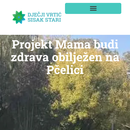
Projekt Mama budi
zdrava obilježen na
Pčelici