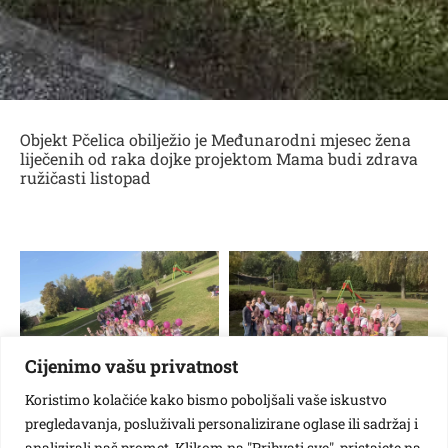
Objekt Pčelica obilježio je Međunarodni mjesec žena
liječenih od raka dojke projektom Mama budi zdrava
ružičasti listopad
Cijenimo vašu privatnost
Koristimo kolačiće kako bismo poboljšali vaše iskustvo
pregledavanja, posluživali personalizirane oglase ili sadržaj i
analizirali naš promet. Klikom na "Prihvati sve", pristajete na