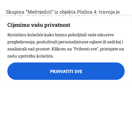
Skupina “Medvjedići” iz objekta Pčelica 4. travnja je
posjetila dječji odjel gradske knjižnice. Djeca su
sudjelovala u radionici pod nazivom: “Bontončić -
Cijenimo vašu privatnost
osobe s invaliditetom”. Razgovarali smo o tome kako
možemo pomoći osobama koje imaju neki invaliditet
Koristimo kolačiće kako bismo poboljšali vaše iskustvo
ukoliko se nađemo u njihovom društvu. Najviše od
pregledavanja, posluživali personalizirane oglase ili sadržaj i
svega djeci se svidjelo iznenađenje-upoznavanje psa
analizirali naš promet. Klikom na "Prihvati sve", pristajete na
vodiča.
našu upotrebu kolačića.
PRIHVATITI SVE
Različak
Ciciban
Bubamara
Pčelica