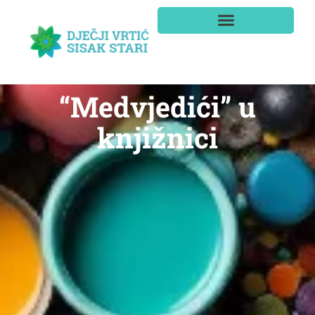
“Medvjedići” u
knjižnici