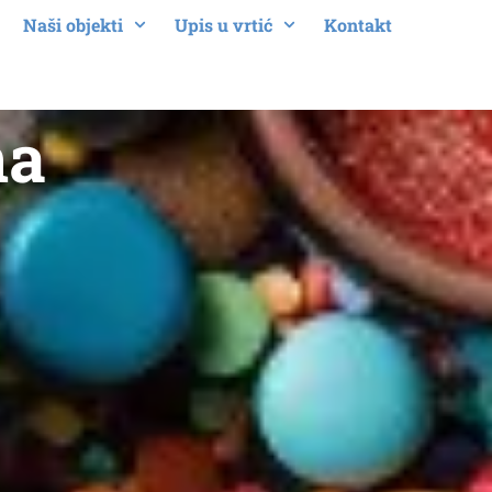
Naši objekti
Upis u vrtić
Kontakt
ma