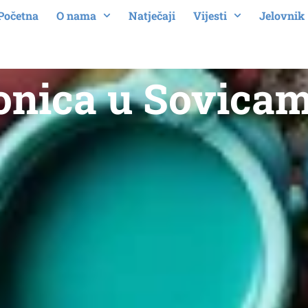
Početna
O nama
Natječaji
Vijesti
Jelovnik
onica u Sovica