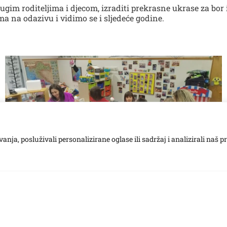
gim roditeljima i djecom, izraditi prekrasne ukrase za bor i k
ma na odazivu i vidimo se i sljedeće godine.
ja, posluživali personalizirane oglase ili sadržaj i analizirali naš p