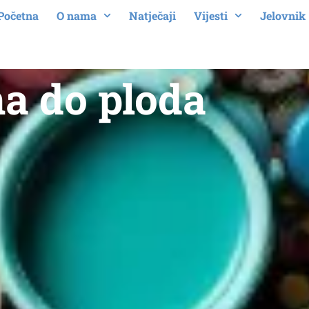
Početna
O nama
Natječaji
Vijesti
Jelovnik
a do ploda