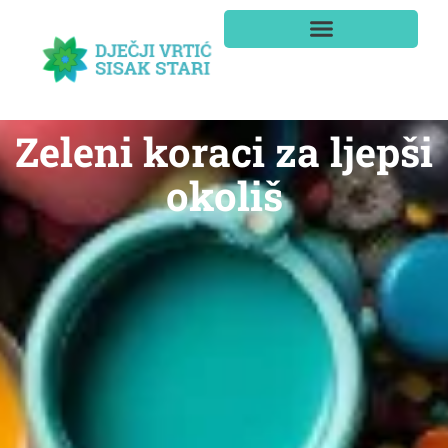
Zeleni koraci za ljepši
okoliš