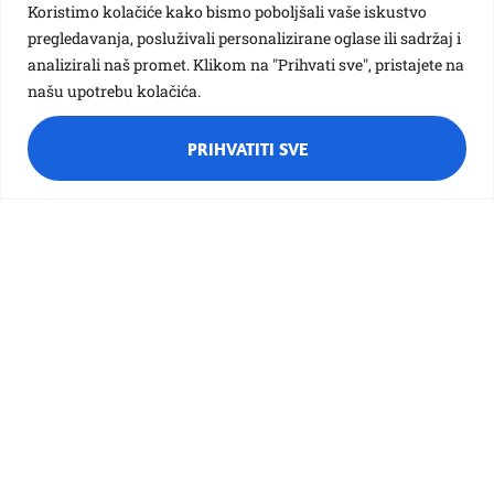
Koristimo kolačiće kako bismo poboljšali vaše iskustvo
brinuti o prirodi i okolišu. Bio je to veseo, zabavan i
pregledavanja, posluživali personalizirane oglase ili sadržaj i
poučan dan ispunjen novim znanjima i osmijesima.
analizirali naš promet. Klikom na "Prihvati sve", pristajete na
našu upotrebu kolačića.
Vezane galerije:
PRIHVATITI SVE
Zeleni koraci za ljepši okoliš