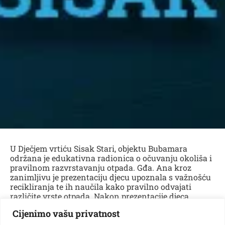
U Dječjem vrtiću Sisak Stari, objektu Bubamara
održana je edukativna radionica o očuvanju okoliša i
pravilnom razvrstavanju otpada. Gđa. Ana kroz
zanimljivu je prezentaciju djecu upoznala s važnošću
recikliranja te ih naučila kako pravilno odvajati
različite vrste otpada. Nakon prezentacije djeca
skupine Loptice i Zečići su zajedno s Markom
Cijenimo vašu privatnost
Reciklarkom kroz igru i praktične aktivnosti
razvrstavali otpad i pokazali koliko već sada mogu