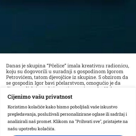
Danas je skupina “Pčelice” imala kreativnu radionicu,
koju su dogovorili u suradnji s gospodinom Igorom
Petrovićem, tatom djevojčice iz skupine. S obzirom da
se gospodin Igor bavi pčelarstvom, omogućio je da
djeca sudjeluju u aktivnosti vrcanja meda. Nakon
zabavne i edukativne priče o važnosti pčela za nas i
Cijenimo vašu privatnost
svijet koji nas okružuje, krenuli su na spomenutu
aktivnost, gdje su djeca sudjelovala u cijelom procesu
Koristimo kolačiće kako bismo poboljšali vaše iskustvo
vrcanja do finalnog proizvoda- preukusnog meda.
pregledavanja, posluživali personalizirane oglase ili sadržaj i
Osim što su puno toga novog naučili, super su se
analizirali naš promet. Klikom na "Prihvati sve", pristajete na
zabavila, usput se i malo zasladila te su svi na poklon
dobili po teglicu meda.
našu upotrebu kolačića.