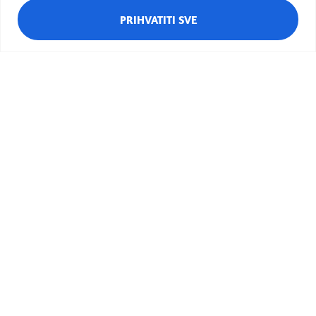
PRIHVATITI SVE
Različak
Ciciban
Bubamara
Pčelica
Potočnica