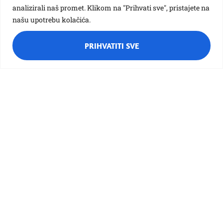
analizirali naš promet. Klikom na "Prihvati sve", pristajete na
našu upotrebu kolačića.
Vezane galerije:
PRIHVATITI SVE
Veliko putovanje maloga puža
Različak