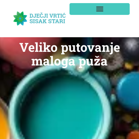
Veliko putovanje
maloga puža