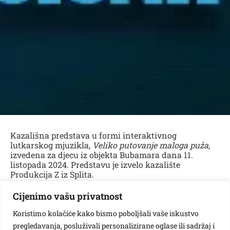
Kazališna predstava u formi interaktivnog
lutkarskog mjuzikla,
Veliko putovanje maloga puža
,
izvedena za djecu iz objekta Bubamara dana 11.
listopada 2024. Predstavu je izvelo kazalište
Produkcija Z iz Splita.
Ova topla priča o životu, ljubavi i prijateljstvu govori o
Cijenimo vašu privatnost
pužu koji putuje kroz sva četiri godišnja doba te
putem upoznaje biljke i životinje tražeći prijatelja.
Koristimo kolačiće kako bismo poboljšali vaše iskustvo
pregledavanja, posluživali personalizirane oglase ili sadržaj i