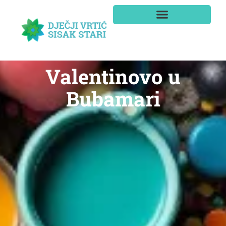
Valentinovo u
Bubamari