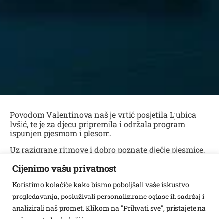
Povodom Valentinova naš je vrtić posjetila Ljubica
Ivšić, te je za djecu pripremila i održala program
ispunjen pjesmom i plesom.
Uz razigrane ritmove i dobro poznate dječje pjesmice,
mališani su s oduševljenjem pjevali, plesali i slavili
Cijenimo vašu privatnost
dan ljubavi i prijateljstva u radosnom ozračju.
Koristimo kolačiće kako bismo poboljšali vaše iskustvo
pregledavanja, posluživali personalizirane oglase ili sadržaj i
Vezane galerije:
analizirali naš promet. Klikom na "Prihvati sve", pristajete na