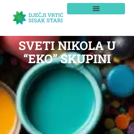
SVETI NIKOLA U
“EKO” SKUPINI