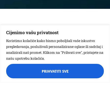
Sveti Nikola je navratio u objekt Pčelica. EKO djeca su
ga s nestrpljenjem čekala kako bi mu pokazala koliko
Cijenimo vašu privatnost
ga vole. Zapjevala su mu pjesmicu “Sveti Niko
svijetom šeta” i otplesala nekoliko dječjih kola. Nakon
Koristimo kolačiće kako bismo poboljšali vaše iskustvo
pjesme i plesa Niko je djecu darivao slatkim
pregledavanja, posluživali personalizirane oglase ili sadržaj i
poklonima.
analizirali naš promet. Klikom na "Prihvati sve", pristajete na
Roditelji su začinili druženje odglumivši djeci
našu upotrebu kolačića.
predstavu “U ŠUMI SVETOG NIKOLE”.
PRIHVATITI SVE
Različak