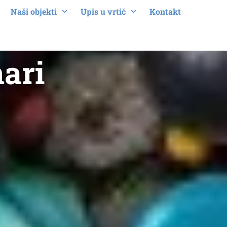
Naši objekti
Upis u vrtić
Kontakt
ari