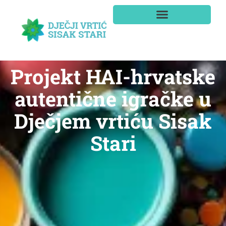
Projekt HAI-hrvatske
autentične igračke u
Dječjem vrtiću Sisak
Stari