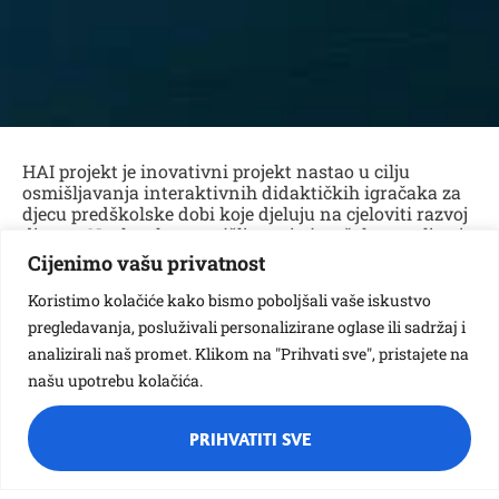
HAI projekt je inovativni projekt nastao u cilju
osmišljavanja interaktivnih didaktičkih igračaka za
djecu predškolske dobi koje djeluju na cjeloviti razvoj
djeteta. Naglasak u osmišljavanju igračaka stavljen je
na kulturnu baštinu čime je djeci omogućeno
Cijenimo vašu privatnost
interaktivno učenje o njihovom identitetu kroz igru.
U Dječjem vrtiću Sisak Stari, ovaj projekt prezentirala
Koristimo kolačiće kako bismo poboljšali vaše iskustvo
je voditeljica projekta gđa. Tanja Tandara kroz
pregledavanja, posluživali personalizirane oglase ili sadržaj i
radionice s djecom pri čemu su djeca igrajući se s
analizirali naš promet. Klikom na "Prihvati sve", pristajete na
ovim igračkama, surađivala i učila o svojoj kulturnoj
našu upotrebu kolačića.
baštini. Dobrobit za djecu je višestruka jer djeca
koristeći ove igračke stječu brojne vještine i znanja pa
je njihov razvoj kroz ovakvu igru cjelovit. Radionica s
PRIHVATITI SVE
djecom održana je u objektu Različak, 23. rujna, a
kako je zanimljiva igra s ovim maštovitim igračkama
izgledala možete vidjeti u galeriji slika.