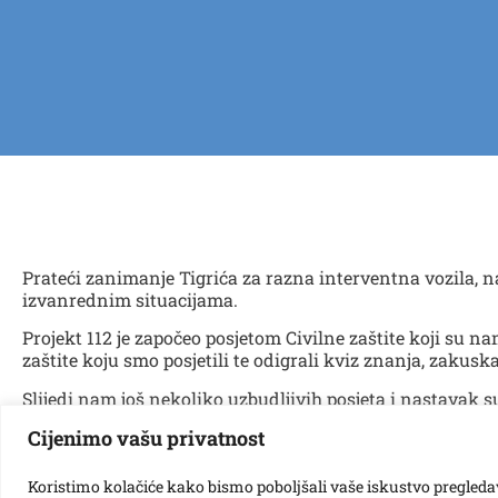
Prateći zanimanje Tigrića za razna interventna vozila, n
izvanrednim situacijama.
Projekt 112 je započeo posjetom Civilne zaštite koji su nam
zaštite koju smo posjetili te odigrali kviz znanja, zakusk
Slijedi nam još nekoliko uzbudljivih posjeta i nastavak s
Cijenimo vašu privatnost
Koristimo kolačiće kako bismo poboljšali vaše iskustvo pregledavan