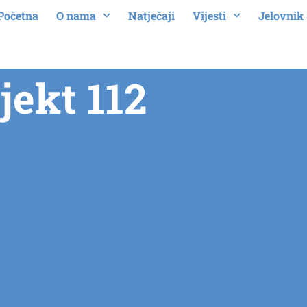
Početna
O nama
Natječaji
Vijesti
Jelovnik
jekt 112