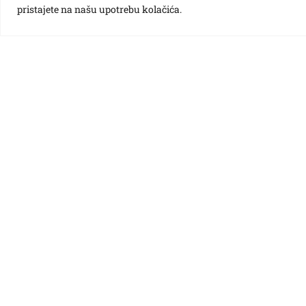
pristajete na našu upotrebu kolačića.
Različak
Ciciban
Bubamara
Pčelica
Potočnica