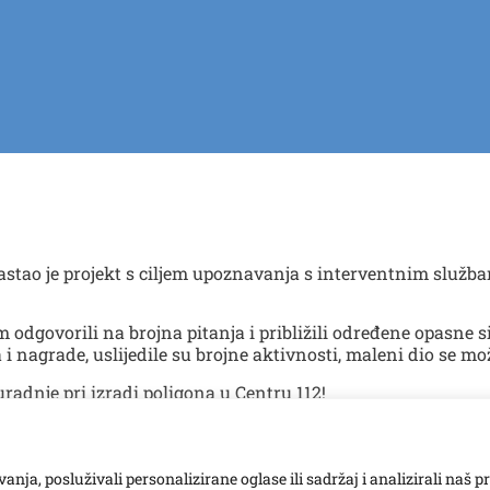
astao je projekt s ciljem upoznavanja s interventnim služb
 odgovorili na brojna pitanja i približili određene opasne si
a i nagrade, uslijedile su brojne aktivnosti, maleni dio se mo
uradnje pri izradi poligona u Centru 112!
ja, posluživali personalizirane oglase ili sadržaj i analizirali naš p