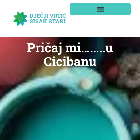
Pričaj mi……..u
Cicibanu