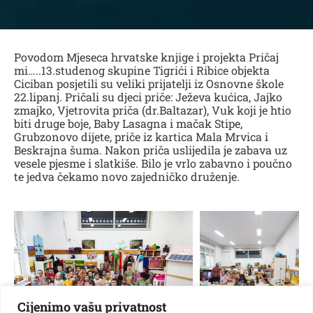
Povodom Mjeseca hrvatske knjige i projekta Pričaj
mi…..13.studenog skupine Tigrići i Ribice objekta
Ciciban posjetili su veliki prijatelji iz Osnovne škole
22.lipanj. Pričali su djeci priče: Ježeva kućica, Jajko
zmajko, Vjetrovita priča (dr.Baltazar), Vuk koji je htio
biti druge boje, Baby Lasagna i mačak Stipe,
Grubzonovo dijete, priče iz kartica Mala Mrvica i
Beskrajna šuma. Nakon priča uslijedila je zabava uz
vesele pjesme i slatkiše. Bilo je vrlo zabavno i poučno
te jedva čekamo novo zajedničko druženje.
Cijenimo vašu privatnost