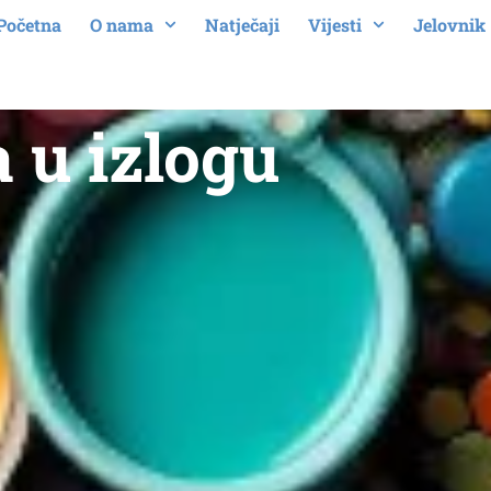
Početna
O nama
Natječaji
Vijesti
Jelovnik
a u izlogu