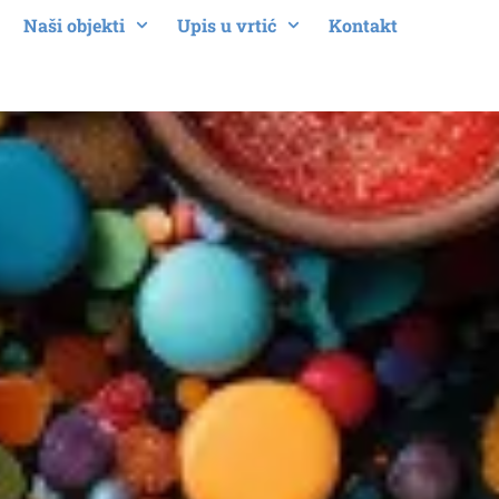
Naši objekti
Upis u vrtić
Kontakt