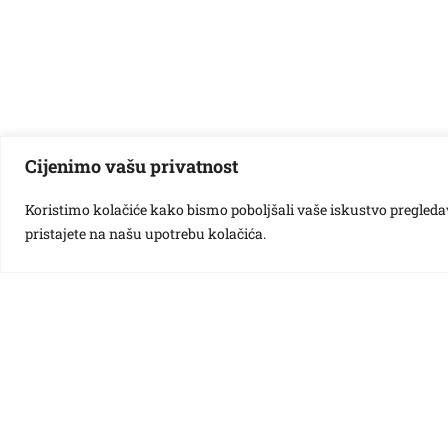
Cijenimo vašu privatnost
U izlogu Dječjeg odjela Narodne knjižnice i čitaonice Vl
priče, djeca skupine Točkice objekat Bubamara su u sklop
Koristimo kolačiće kako bismo poboljšali vaše iskustvo pregledavan
kombiniranom tehnikom crtanja flomasterom i slikanja te
pristajete na našu upotrebu kolačića.
Različak
Ciciban
Bubamara