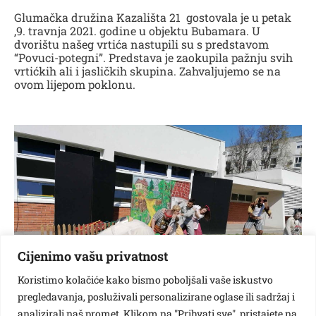
Glumačka družina Kazališta 21 gostovala je u petak
,9. travnja 2021. godine u objektu Bubamara. U
dvorištu našeg vrtića nastupili su s predstavom
“Povuci-potegni”. Predstava je zaokupila pažnju svih
vrtićkih ali i jasličkih skupina. Zahvaljujemo se na
ovom lijepom poklonu.
Cijenimo vašu privatnost
Koristimo kolačiće kako bismo poboljšali vaše iskustvo
pregledavanja, posluživali personalizirane oglase ili sadržaj i
analizirali naš promet. Klikom na "Prihvati sve", pristajete na