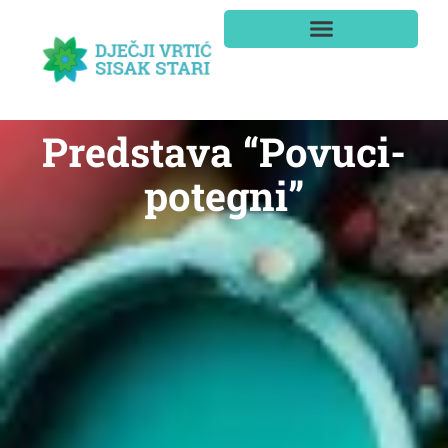
Predstava “Povuci-
potegni”