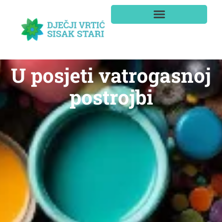
U posjeti vatrogasnoj
postrojbi