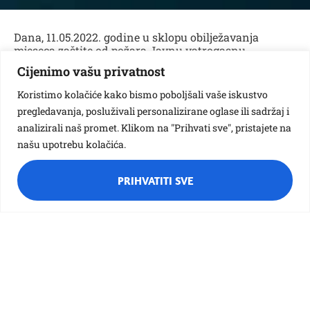
Dana, 11.05.2022. godine u sklopu obilježavanja
mjeseca zaštite od požara Javnu vatrogasnu
postrojbu Grada Siska posjetila su djeca iz skupina
Cijenimo vašu privatnost
,,Pčelice” i ,,Leptirići”. Djeca su se upoznala sa radom
vatrogasne službe i odradila par vježbica. Oduševljeno
Koristimo kolačiće kako bismo poboljšali vaše iskustvo
su najavili da će se opet vratiti u posjet.
pregledavanja, posluživali personalizirane oglase ili sadržaj i
analizirali naš promet. Klikom na "Prihvati sve", pristajete na
našu upotrebu kolačića.
PRIHVATITI SVE
Različak
Ciciban
Bubamara