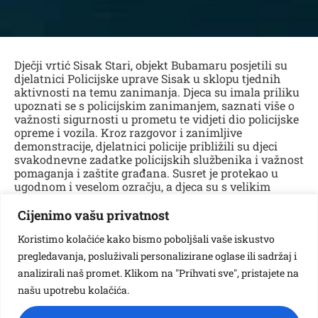
Dječji vrtić Sisak Stari, objekt Bubamaru posjetili su
djelatnici Policijske uprave Sisak u sklopu tjednih
aktivnosti na temu zanimanja. Djeca su imala priliku
upoznati se s policijskim zanimanjem, saznati više o
važnosti sigurnosti u prometu te vidjeti dio policijske
opreme i vozila. Kroz razgovor i zanimljive
demonstracije, djelatnici policije približili su djeci
svakodnevne zadatke policijskih službenika i važnost
pomaganja i zaštite građana. Susret je protekao u
ugodnom i veselom ozračju, a djeca su s velikim
interesom sudjelovala u aktivnostima i postavljala
brojna pitanja.
Cijenimo vašu privatnost
Koristimo kolačiće kako bismo poboljšali vaše iskustvo
pregledavanja, posluživali personalizirane oglase ili sadržaj i
Vezane galerije:
analizirali naš promet. Klikom na "Prihvati sve", pristajete na
našu upotrebu kolačića.