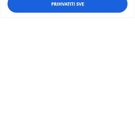
PRIHVATITI SVE
Policijska uprava Sisak u posjeti Dječjem
vrtiću Sisak Stari
Vezani objekti:
Bubamara