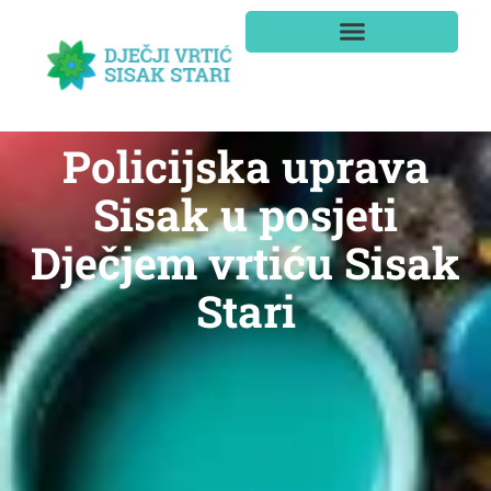
Policijska uprava
Sisak u posjeti
Dječjem vrtiću Sisak
Stari