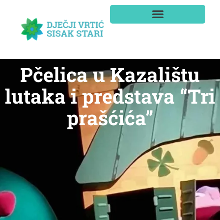
Pčelica u Kazalištu
lutaka i predstava “Tri
prašćića”