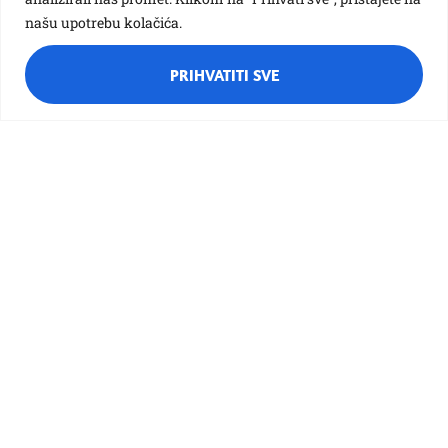
našu upotrebu kolačića.
Različak
PRIHVATITI SVE
Ciciban
Bubamara
Pčelica
Potočnica
Galdovo
Kontakt
Novosti
Upis u vrtić
Jelovnik
Nabava
Natječaji