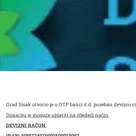
Grad Sisak otvorio je u OTP banci d.d. poseban devizni ra
Donaciju je moguće uplatiti na sljedeći način:
DEVIZNI RAČUN:
IBAN: HR9724070001500013097