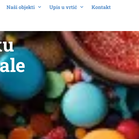
Naši objekti
Upis u vrtić
Kontakt
ku
ale