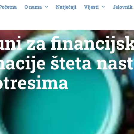
Početna
O nama
Natječaji
Vijesti
Jelovnik
uni za financijs
cije šteta nast
otresima