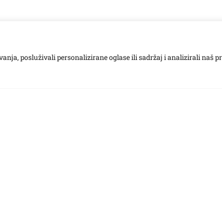
ja, posluživali personalizirane oglase ili sadržaj i analizirali naš p
esu, donacije možete uplatiti na sljedeći račun otvoren u O