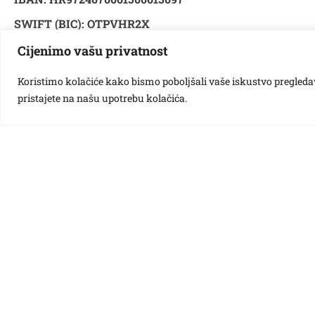
SWIFT (BIC): OTPVHR2X
Cijenimo vašu privatnost
Adresa banke:
Koristimo kolačiće kako bismo poboljšali vaše iskustvo pregledavan
OTP banka d.d.
pristajete na našu upotrebu kolačića.
Domovinskog rata 61
21000 Split
Za sve one koji iz Hrvatske žele pomoći stradalima u potr
IBAN: HR9724070001500013097
Model: HR00
Poziv na broj: 7706-OIB uplatitelja