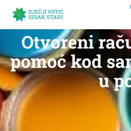
Otvoreni rač
pomoć kod sana
u p