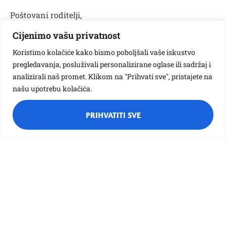
Poštovani roditelji,
Evo novih informacija o radu vrtića od ponedjeljka,
Cijenimo vašu privatnost
25.05.2020.
Koristimo kolačiće kako bismo poboljšali vaše iskustvo
Obavijest o radu vrtića od 25.05.2020._
pregledavanja, posluživali personalizirane oglase ili sadržaj i
analizirali naš promet. Klikom na "Prihvati sve", pristajete na
našu upotrebu kolačića.
PRIHVATITI SVE
Različak
Ciciban
Bubamara
Pčelica