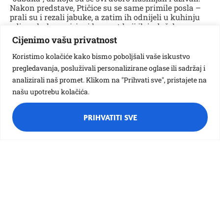
Nakon predstave, Ptičice su se same primile posla –
prali su i rezali jabuke, a zatim ih odnijeli u kuhinju
gdje se kuhao mirisni kompot koji ih je dočekao
nakon ručka.
Cijenimo vašu privatnost
Tijekom tjedna nije nedostajalo ni likovnog
Koristimo kolačiće kako bismo poboljšali vaše iskustvo
stvaralaštva – izrađivali su razne jesenske motive i
pregledavanja, posluživali personalizirane oglase ili sadržaj i
jabuke u svim bojama i oblicima.
analizirali naš promet. Klikom na "Prihvati sve", pristajete na
Tjedan je bio ispunjen radošću, druženjem i učenjem
našu upotrebu kolačića.
kroz igru, baš onako kako to Ptičice najbolje znaju!
PRIHVATITI SVE
Vezane galerije: