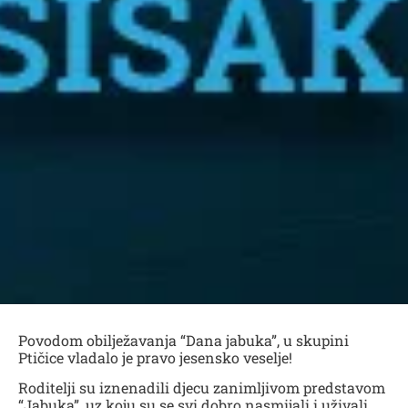
Povodom obilježavanja “Dana jabuka”, u skupini
Ptičice vladalo je pravo jesensko veselje!
Roditelji su iznenadili djecu zanimljivom predstavom
“Jabuka”, uz koju su se svi dobro nasmijali i uživali.