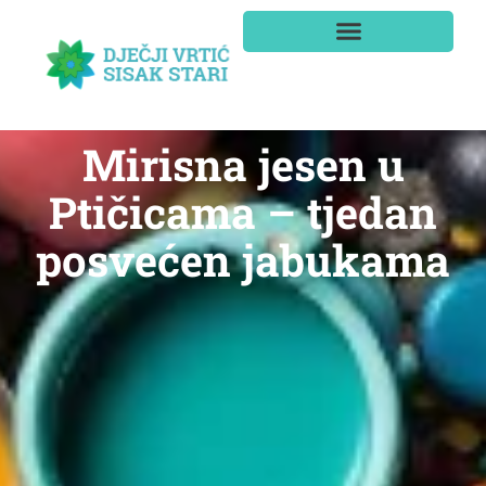
Mirisna jesen u
Ptičicama – tjedan
posvećen jabukama