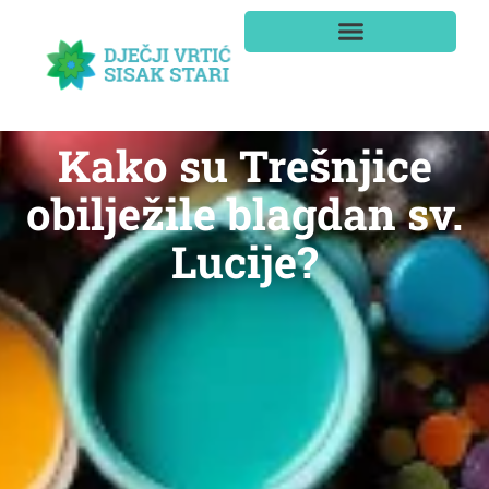
Kako su Trešnjice
obilježile blagdan sv.
Lucije?