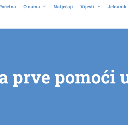
Početna
O nama
Natječaji
Vijesti
Jelovnik
a prve pomoći 