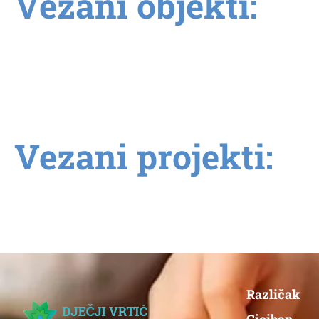
Vezani objekti:
Vezani projekti:
Različak
Ciciban