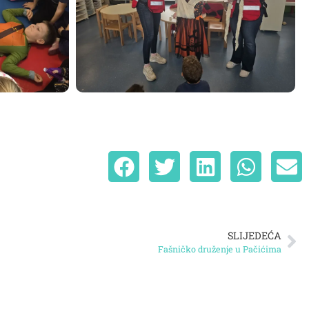
SLIJEDEĆA
Fašničko druženje u Pačićima