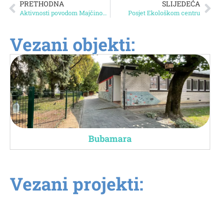
PRETHODNA
SLIJEDEĆA
Aktivnosti povodom Majčinog dana
Posjet Ekološkom centru
Vezani objekti:
Bubamara
Vezani projekti: