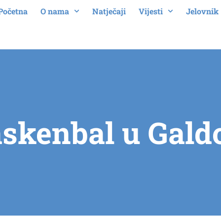
Početna
O nama
Natječaji
Vijesti
Jelovnik
skenbal u Gald