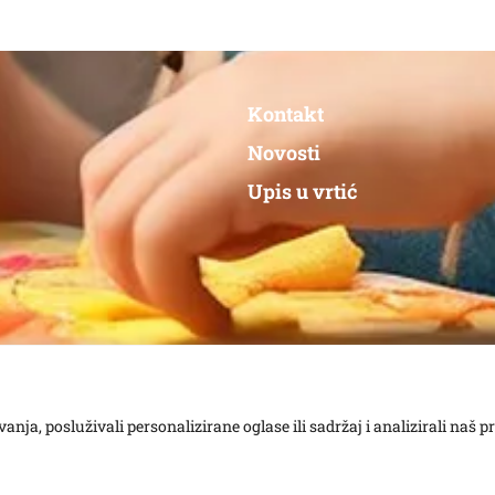
Kontakt
Novosti
Upis u vrtić
Copyright © 2024 – DVSS – All rights reserved
ja, posluživali personalizirane oglase ili sadržaj i analizirali naš p