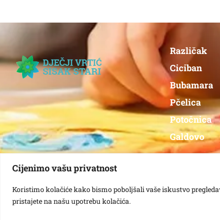
Različak
Ciciban
Bubamara
Pčelica
Potočnica
Galdovo
Cijenimo vašu privatnost
Koristimo kolačiće kako bismo poboljšali vaše iskustvo pregledavan
pristajete na našu upotrebu kolačića.