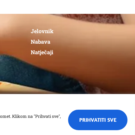
Jelovnik
Nabava
Natječaji
romet. Klikom na "Prihvati sve",
PRIHVATITI SVE