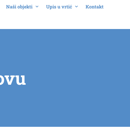
Naši objekti
Upis u vrtić
Kontakt
ovu