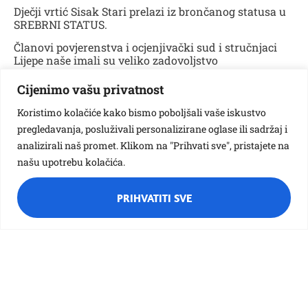
Dječji vrtić Sisak Stari prelazi iz brončanog statusa u
SREBRNI STATUS.
Članovi povjerenstva i ocjenjivački sud i stručnjaci
Lijepe naše imali su veliko zadovoljstvo
pregledavajući našu dokumentaciju na novoj web
aplikaciji za Eko-škole, a još više tijekom nadzornog
Cijenimo vašu privatnost
obilaska našeg vrtića gdje je županijski koordinator
Dalibor Sumpor na licu mjesta pregledao opsežnu
Koristimo kolačiće kako bismo poboljšali vaše iskustvo
dokumentaciju te se uvjerio da smo zadovoljili sve
pregledavanja, posluživali personalizirane oglase ili sadržaj i
uvjete 7 programskih koraka.
analizirali naš promet. Klikom na "Prihvati sve", pristajete na
Dana 15.5.2015. prisustvovali smo svečanosti
našu upotrebu kolačića.
obnavljanja statusa, tj. podjele certifikata i Zelene
zastave u Zagrebu, u Gastro Globusu na Zagrebačkom
PRIHVATITI SVE
velesajmu
.
U ime Hrvatskog povjerenstva predsjednik
doc. dr. sc. Ante Kutle i Nacionalni ocjenjivački sud
uručili su čestitke našem vrtiću/ravnatelju,
koordinatorima, stručnom timu i svim
zaposlenicima/kao i svima koji su na bilo koji način
pomogli i pomažu u provedbi programa Eko-škole.
Dječji vrtić Sisak Stari zahvaljuje se svojim
KUMOVIMA EKO-VRTIĆA koji pomažu u ostvarenju