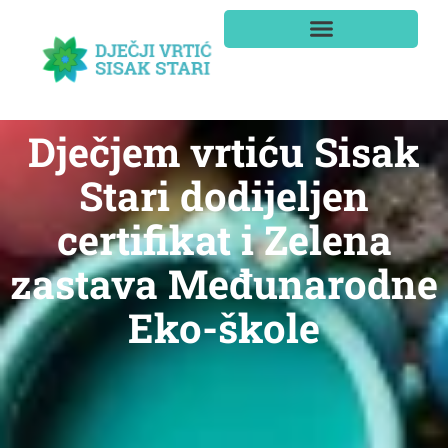
Dječjem vrtiću Sisak
Stari dodijeljen
certifikat i Zelena
zastava Međunarodne
Eko-škole