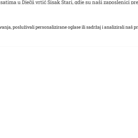
satima u Dječji vrtić Sisak Stari, gdje su naši zaposlenici p
i Pločani, Vrgorčani i Gračani, baš ste nas dirnuli ovom pr
ja, posluživali personalizirane oglase ili sadržaj i analizirali naš p
Kontakt
Novosti
Upis u vrtić
Copyright © 2024 – DVSS – All rights reserved