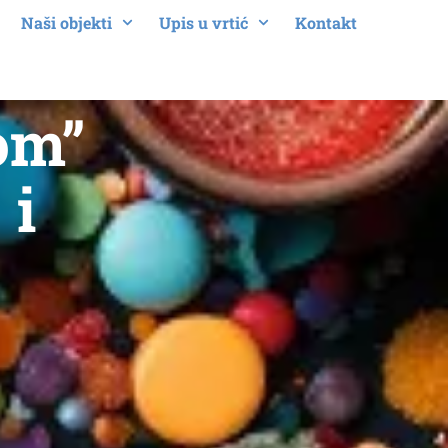
Naši objekti
Upis u vrtić
Kontakt
om”
 i