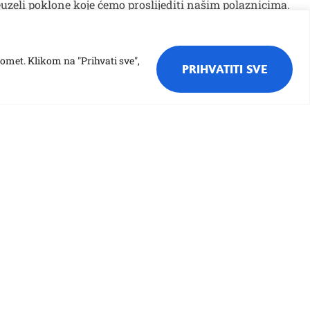
reuzeli poklone koje ćemo proslijediti našim polaznicima.
ekrasnom gestom! ❤
romet. Klikom na "Prihvati sve",
PRIHVATITI SVE
Jelovnik
Nabava
Natječaji