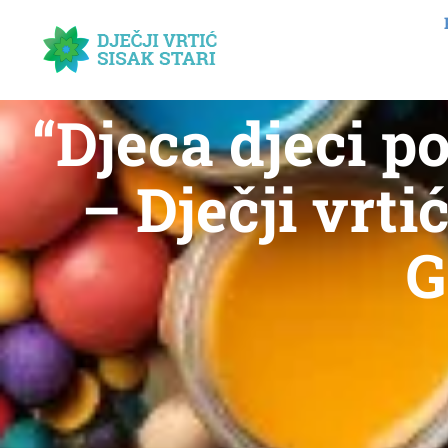
“Djeca djeci p
– Dječji vrti
G