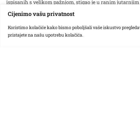
ispisanih s velikom pažnjom, stigao je u ranim jutarnjim 
Od srca vam hvala što mislite na nas, dragi veliki i mal
Cijenimo vašu privatnost
Koristimo kolačiće kako bismo poboljšali vaše iskustvo pregledavan
pristajete na našu upotrebu kolačića.
Različak
Ciciban
Bubamara
Pčelica
Potočnica
Galdovo