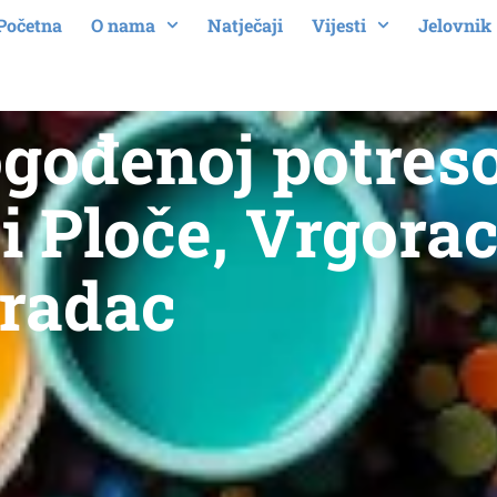
Početna
O nama
Natječaji
Vijesti
Jelovnik
ogođenoj potres
ći Ploče, Vrgorac
radac