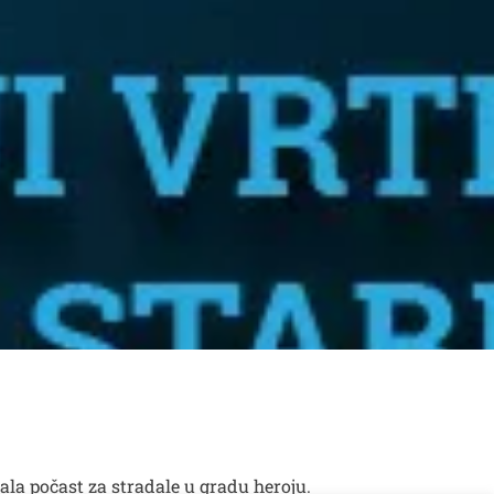
dala počast za stradale u gradu heroju.