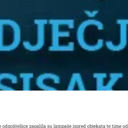
ve odgojiteljice zapalila su lampaše ispred objekata te time o