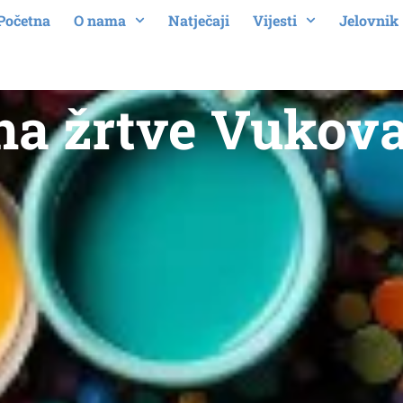
Početna
O nama
Natječaji
Vijesti
Jelovnik
na žrtve Vukov