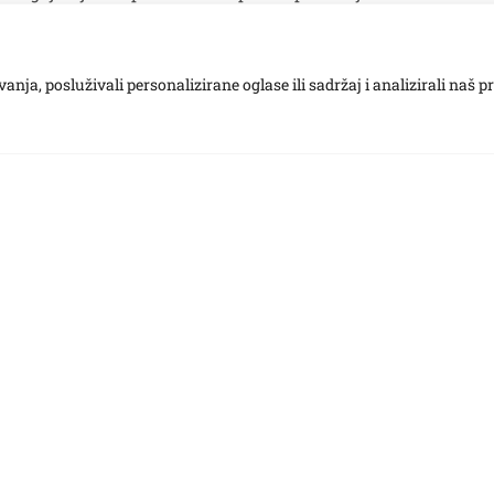
ja, posluživali personalizirane oglase ili sadržaj i analizirali naš p
Kontakt
Novosti
Upis u vrtić
Copyright © 2024 – DVSS – All rights reserved