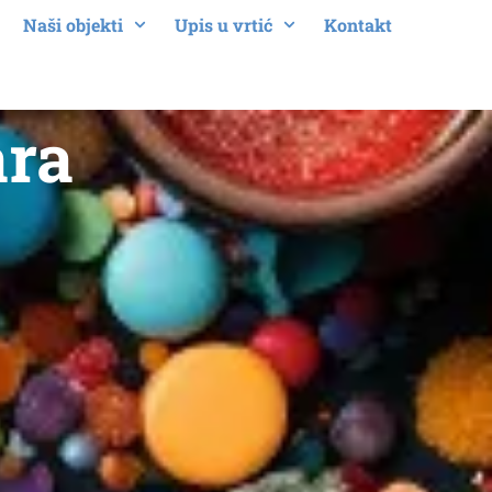
Naši objekti
Upis u vrtić
Kontakt
ara