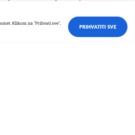
romet. Klikom na "Prihvati sve",
PRIHVATITI SVE
Jelovnik
Nabava
Natječaji