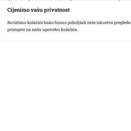
Cijenimo vašu privatnost
Koristimo kolačiće kako bismo poboljšali vaše iskustvo pregledavan
pristajete na našu upotrebu kolačića.
Različak
Ciciban
Bubamara
Pčelica
Potočnica
Galdovo