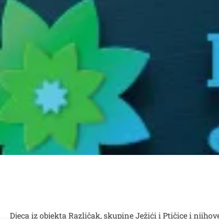
Djeca iz objekta Različak, skupine Ježići i Ptičice i njiho