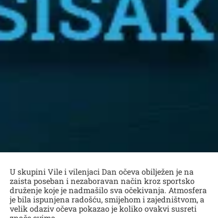
U skupini Vile i vilenjaci Dan očeva obilježen je na
zaista poseban i nezaboravan način kroz sportsko
druženje koje je nadmašilo sva očekivanja. Atmosfera
je bila ispunjena radošću, smijehom i zajedništvom, a
velik odaziv očeva pokazao je koliko ovakvi susreti
znače svima.