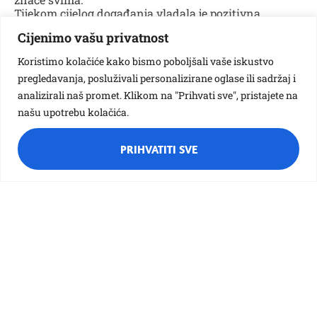
Tijekom cijelog događanja vladala je pozitivna
energija – od natjecateljskog duha na sportskim
Cijenimo vašu privatnost
terenima do opuštenih razgovora i druženja izvan
njih. Bilo je lijepo vidjeti toliko očeva na jednom
Koristimo kolačiće kako bismo poboljšali vaše iskustvo
mjestu, spremnih sudjelovati, bodriti jedni druge i,
pregledavanja, posluživali personalizirane oglase ili sadržaj i
najvažnije, provesti kvalitetno vrijeme zajedno.
Dan očeva ove godine ostat će zapamćen i djeci i
analizirali naš promet. Klikom na "Prihvati sve", pristajete na
očevima kao dan ispunjen igrom, zajedništvom i
našu upotrebu kolačića.
iskrenim veseljem – upravo onako kako i treba biti.
PRIHVATITI SVE
Vezane galerije: