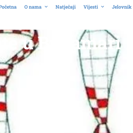
Početna
O nama
Natječaji
Vijesti
Jelovnik
te u Bubamari