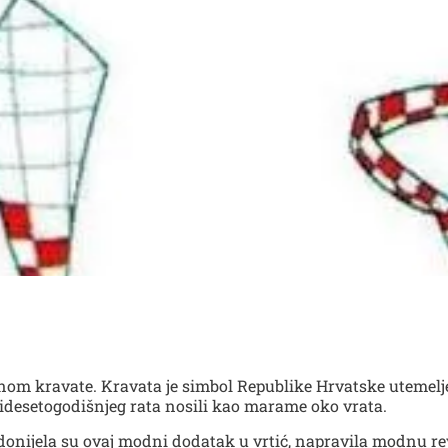
Danom kravate. Kravata je simbol Republike Hrvatske utemelj
Tridesetogodišnjeg rata nosili kao marame oko vrata.
onijela su ovaj modni dodatak u vrtić, napravila modnu revij