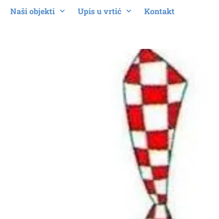
Naši objekti
Upis u vrtić
Kontakt