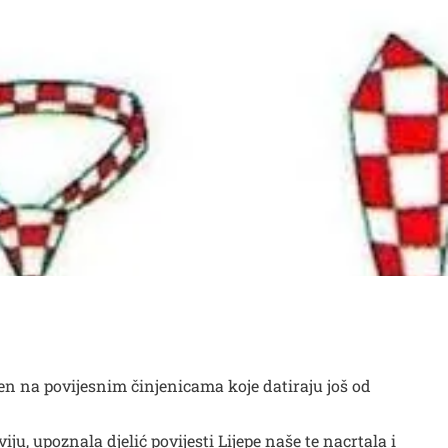
en na povijesnim činjenicama koje datiraju još od
u, upoznala djelić povijesti Lijepe naše te nacrtala i