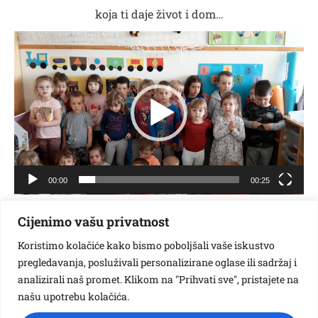
koja ti daje život i dom…
Reproduktor
videozapisa
00:00
00:25
skupina Ptičice
Cijenimo vašu privatnost
Na današnji dan,
22. travnja
Koristimo kolačiće kako bismo poboljšali vaše iskustvo
pregledavanja, posluživali personalizirane oglase ili sadržaj i
obilježavamo Dan planeta Zemlje
.
analizirali naš promet. Klikom na "Prihvati sve", pristajete na
Svjesni svojih eko dužnosti, djeca iz
našu upotrebu kolačića.
skupine Ptičice, vrtić Različak