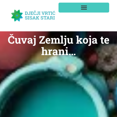
Čuvaj Zemlju koja te
hrani…