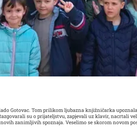
 Vlado Gotovac. Tom prilikom ljubazna knjižničarka upoznal
Razgovarali su o prijateljstvu, zapjevali uz klavir, nacrtali ve
a i novih zanimljivih spoznaja. Veselimo se skorom novom pos