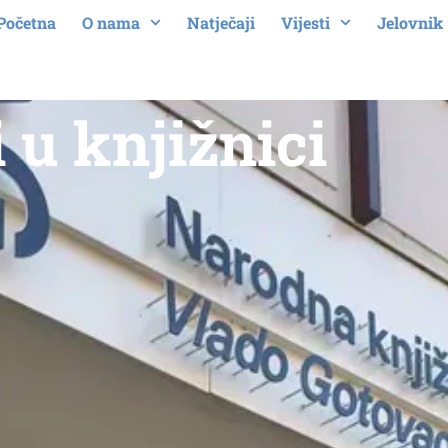
Početna
O nama
Natječaji
Vijesti
Jelovnik
i u knjižnici