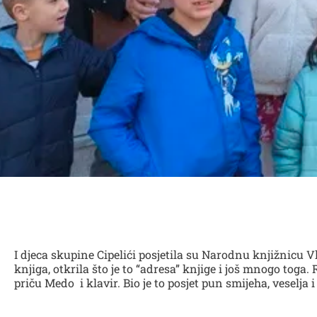
I djeca skupine Cipelići posjetila su Narodnu knjižnicu
knjiga, otkrila što je to “adresa” knjige i još mnogo toga. 
priču Medo i klavir. Bio je to posjet pun smijeha, veselj