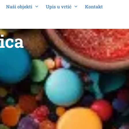
Naši objekti
Upis u vrtić
Kontakt
ica