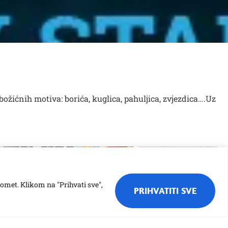
božićnih motiva: borića, kuglica, pahuljica, zvjezdica….Uz
romet. Klikom na "Prihvati sve",
PRIHVATITI SVE