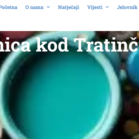
Početna
O nama
Natječaji
Vijesti
Jelovnik
ica kod Tratinč