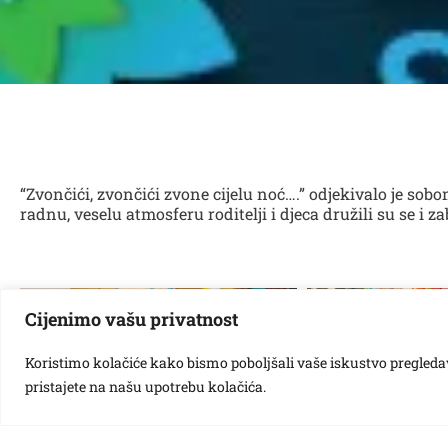
“Zvončići, zvončići zvone cijelu noć….” odjekivalo je sobo
radnu, veselu atmosferu roditelji i djeca družili su se i za
Cijenimo vašu privatnost
Koristimo kolačiće kako bismo poboljšali vaše iskustvo pregledavan
pristajete na našu upotrebu kolačića.